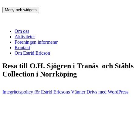
Hoppa
till
Meny och widgets
Estrid Ericsons Vänner
innehåll
Om oss
Aktiviteter
Föreningen informerar
Kontakt
Om Estrid Ericson
Resa till O.H. Sjögren i Tranås och Ståhls
Collection i Norrköping
Integritetspolicy för Estrid Ericsons Vänner
Drivs med WordPress