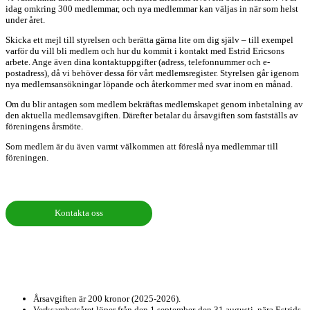
idag omkring 300 medlemmar, och nya medlemmar kan väljas in när som helst
under året.
Skicka ett mejl till styrelsen och berätta gärna lite om dig själv – till exempel
varför du vill bli medlem och hur du kommit i kontakt med Estrid Ericsons
arbete. Ange även dina kontaktuppgifter (adress, telefonnummer och e-
postadress), då vi behöver dessa för vårt medlemsregister. Styrelsen går igenom
nya medlemsansökningar löpande och återkommer med svar inom en månad.
Om du blir antagen som medlem bekräftas medlemskapet genom inbetalning av
den aktuella medlemsavgiften. Därefter betalar du årsavgiften som fastställs av
föreningens årsmöte.
Som medlem är du även varmt välkommen att föreslå nya medlemmar till
föreningen.
Kontakta oss
Årsavgiften är 200 kronor (2025-2026).
Verksamhetsåret löper från den 1 september-den 31 augusti, nära Estrids