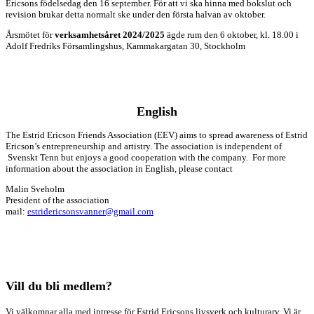
Ericsons födelsedag den 16 september. För att vi ska hinna med bokslut och
revision brukar detta normalt ske under den första halvan av oktober.
Årsmötet för
verksamhetsåret 2024/2025
ägde rum den 6 oktober, kl. 18.00 i
Adolf Fredriks Församlingshus, Kammakargatan 30, Stockholm
English
The Estrid Ericson Friends Association (EEV) aims to spread awareness of Estrid
Ericson’s entrepreneurship and artistry. The association is independent of
Svenskt Tenn but enjoys a good cooperation with the company. For more
information about the association in English, please contact
Malin Sveholm
President of the association
mail:
estridericsonsvanner@gmail.com
Vill du bli medlem?
Vi välkomnar alla med intresse för Estrid Ericsons livsverk och kulturarv. Vi är