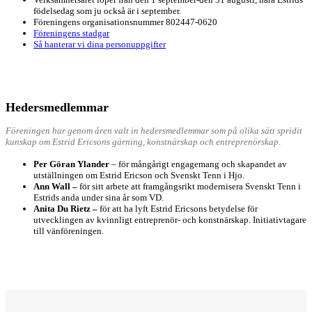
födelsedag som ju också är i september.
Föreningens organisationsnummer 802447-0620
Föreningens stadgar
Så hanterar vi dina personuppgifter
Hedersmedlemmar
Föreningen har genom åren valt in hedersmedlemmar som på olika sätt spridit
kunskap om Estrid Ericsons gärning, konstnärskap och entreprenörskap
.
Per Göran Ylander
– för mångårigt engagemang och skapandet av
utställningen om Estrid Ericson och Svenskt Tenn i Hjo.
Ann Wall –
för sitt arbete att framgångsrikt modernisera Svenskt Tenn i
Estrids anda under sina år som VD.
Anita Du Rietz –
för att ha lyft Estrid Ericsons betydelse för
utvecklingen av kvinnligt entreprenör- och konstnärskap. Initiativtagare
till vänföreningen.