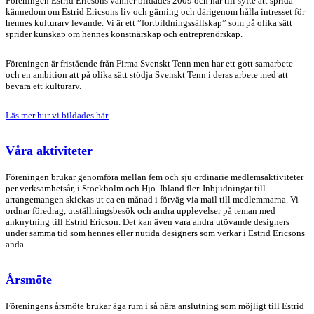
Föreningen Estrid Ericsons vänner bildades 2009 och har till syfte att sprida
kännedom om Estrid Ericsons liv och gärning och därigenom hålla intresset för
hennes kulturarv levande. Vi är ett ”fortbildningssällskap” som på olika sätt
sprider kunskap om hennes konstnärskap och entreprenörskap.
Föreningen är fristående från Firma Svenskt Tenn men har ett gott samarbete
och en ambition att på olika sätt stödja Svenskt Tenn i deras arbete med att
bevara ett kulturarv.
Läs mer hur vi bildades här.
Våra aktiviteter
Föreningen brukar genomföra mellan fem och sju ordinarie medlemsaktiviteter
per verksamhetsår, i Stockholm och Hjo. Ibland fler. Inbjudningar till
arrangemangen skickas ut ca en månad i förväg via mail till medlemmarna. Vi
ordnar föredrag, utställningsbesök och andra upplevelser på teman med
anknytning till Estrid Ericson. Det kan även vara andra utövande designers
under samma tid som hennes eller nutida designers som verkar i Estrid Ericsons
anda.
Årsmöte
Föreningens årsmöte brukar äga rum i så nära anslutning som möjligt till Estrid